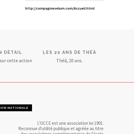
http://compagnievelum.com/Accueil.html
N DÉTAIL
LES 20 ANS DE THÉÂ
 sur cette action
Théâ, 20 ans.
ION NATIONALE
L'OCCE est une association loi 1901.
Reconnue d'utilité publique et agréée au titre
des associations complémentaires de l'école